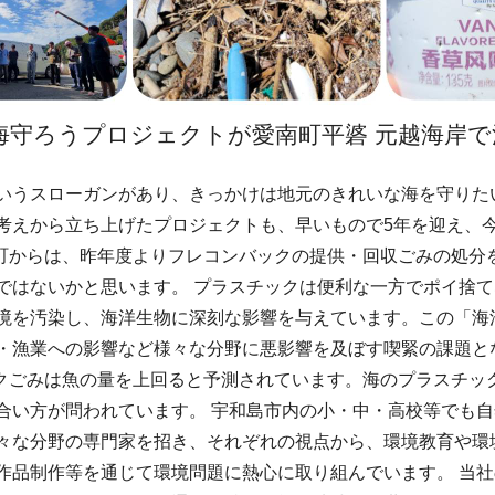
海守ろうプロジェクトが愛南町平碆 元越海岸
いうスローガンがあり、きっかけは地元のきれいな海を守りた
考えから立ち上げたプロジェクトも、早いもので5年を迎え、
南町からは、昨年度よりフレコンバックの提供・回収ごみの処分
ではないかと思います。 プラスチックは便利な一方でポイ捨
境を汚染し、海洋生物に深刻な影響を与えています。この「海
・漁業への影響など様々な分野に悪影響を及ぼす喫緊の課題と
チックごみは魚の量を上回ると予測されています。海のプラスチ
合い方が問われています。 宇和島市内の小・中・高校等でも
々な分野の専門家を招き、それぞれの視点から、環境教育や環
作品制作等を通じて環境問題に熱心に取り組んでいます。 当