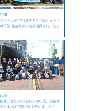
0.05
社ダイニチ 宇和海守ろうプロジェクト
町平碆 元越海岸で清掃活動を行いまし
9.05
船株式会社が今治市小浦町 浅川造船株
本社工場で清掃活動を行いました！