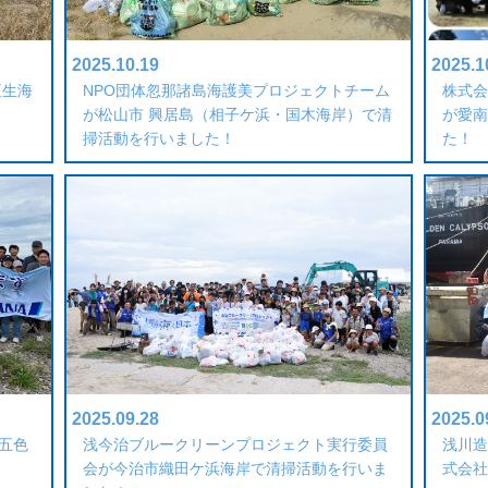
2025.10.19
2025.1
垣生海
NPO団体忽那諸島海護美プロジェクトチーム
株式会
が松山市 興居島（相子ケ浜・国木海岸）で清
が愛南
掃活動を行いました！
た！
2025.09.28
2025.0
五色
浅今治ブルークリーンプロジェクト実行委員
浅川造
会が今治市織田ケ浜海岸で清掃活動を行いま
式会社