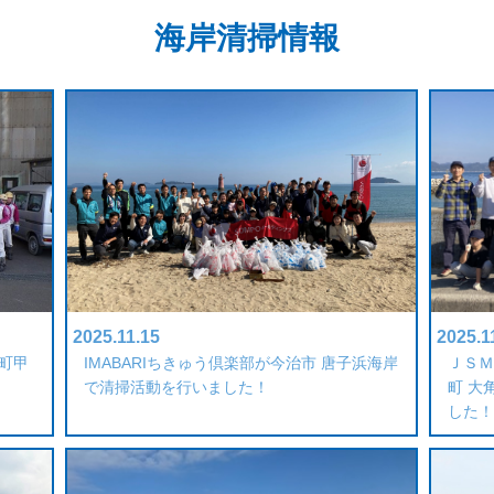
海岸清掃情報
2025.11.15
2025.1
町甲
IMABARIちきゅう倶楽部が今治市 唐子浜海岸
ＪＳＭ
で清掃活動を行いました！
町 大
した！