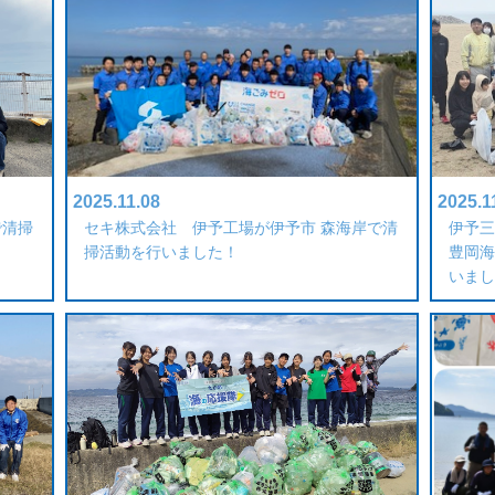
2025.11.08
2025.1
で清掃
セキ株式会社 伊予工場が伊予市 森海岸で清
伊予三
掃活動を行いました！
豊岡海
いまし