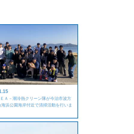
1.15
ＥＡ－潮冷熱クリーン隊が今治市波方
角海浜公園海岸付近で清掃活動を行いま