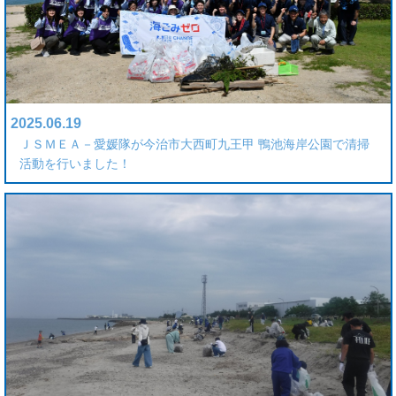
2025.06.19
ＪＳＭＥＡ－愛媛隊が今治市大西町九王甲 鴨池海岸公園で清掃
活動を行いました！