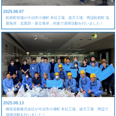
2025.06.07
松前町役場が今治市小浦町 本社工場、波方工場 周辺松前町 塩
屋海岸、北黒田・新立海岸、内港で清掃活動を行いました！
2025.06.13
檜垣造船株式会社が今治市小浦町 本社工場、波方工場 周辺で
清掃活動を行いました！