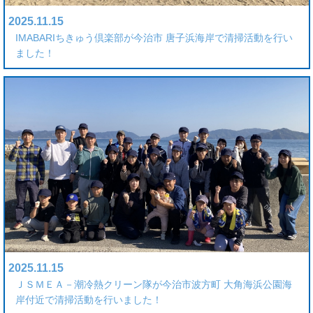
2025.11.15
IMABARIちきゅう倶楽部が今治市 唐子浜海岸で清掃活動を行い
ました！
2025.11.15
ＪＳＭＥＡ－潮冷熱クリーン隊が今治市波方町 大角海浜公園海
岸付近で清掃活動を行いました！