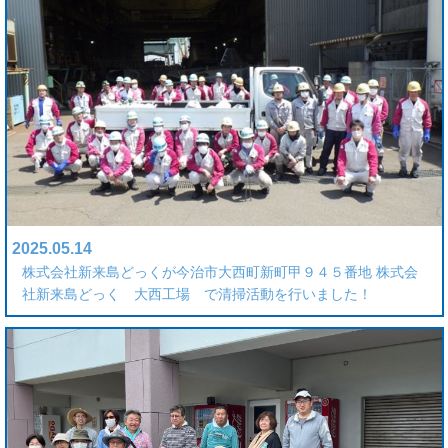
2025.05.14
株式会社新来島どっくが今治市大西町新町甲９４５番地 株式会
社新来島どっく 大西工場 で清掃活動を行いました！