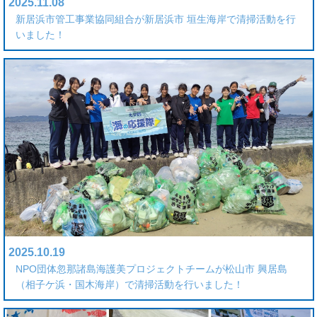
2025.11.08
新居浜市管工事業協同組合が新居浜市 垣生海岸で清掃活動を行
いました！
2025.10.19
NPO団体忽那諸島海護美プロジェクトチームが松山市 興居島
（相子ケ浜・国木海岸）で清掃活動を行いました！