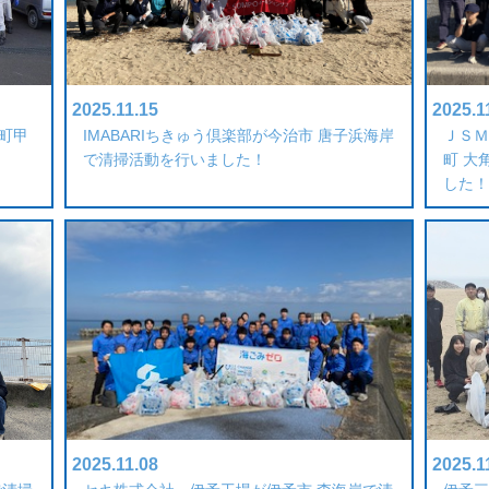
2025.11.15
2025.1
町甲
IMABARIちきゅう倶楽部が今治市 唐子浜海岸
ＪＳＭ
で清掃活動を行いました！
町 大
した！
2025.11.08
2025.1