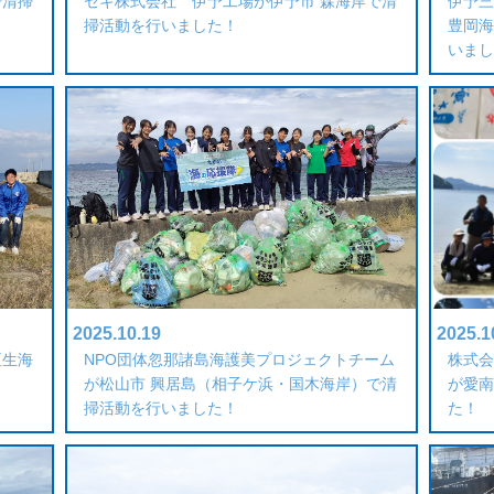
で清掃
セキ株式会社 伊予工場が伊予市 森海岸で清
伊予三
掃活動を行いました！
豊岡海
いまし
2025.10.19
2025.1
垣生海
NPO団体忽那諸島海護美プロジェクトチーム
株式会
が松山市 興居島（相子ケ浜・国木海岸）で清
が愛南
掃活動を行いました！
た！