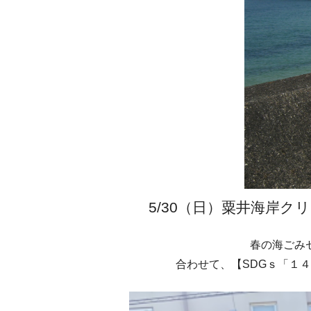
5/30（日）粟井海岸
春の海ごみ
合わせて、【SDGｓ「１