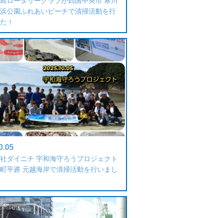
島ロータリークラブが四国中央市 寒川
浜公園ふれあいビーチで清掃活動を行
た！
0.05
社ダイニチ 宇和海守ろうプロジェクト
町平碆 元越海岸で清掃活動を行いまし