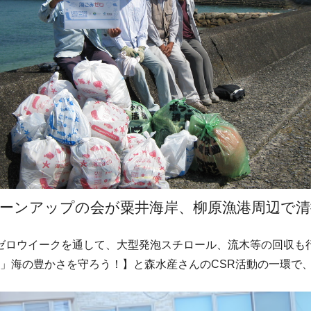
クリーンアップの会が粟井海岸、柳原漁港周辺で
ゼロウイークを通して、大型発泡スチロール、流木等の回収も
４」海の豊かさを守ろう！】と森水産さんのCSR活動の一環で