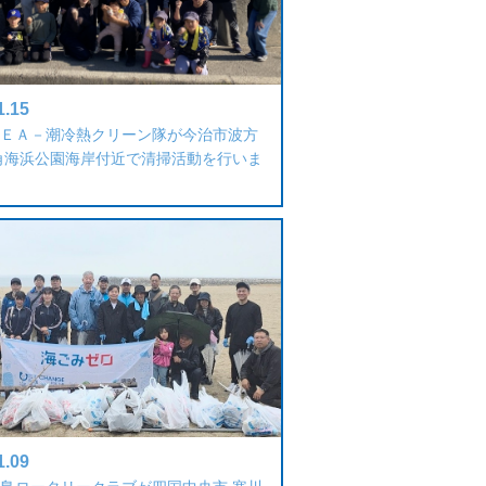
1.15
ＥＡ－潮冷熱クリーン隊が今治市波方
角海浜公園海岸付近で清掃活動を行いま
1.09