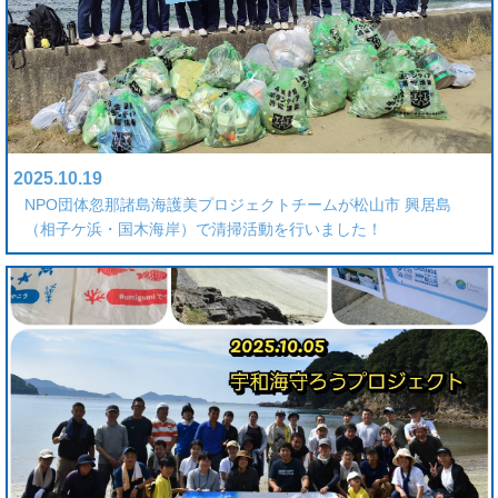
2025.10.19
NPO団体忽那諸島海護美プロジェクトチームが松山市 興居島
（相子ケ浜・国木海岸）で清掃活動を行いました！