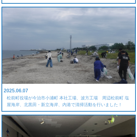
2025.06.07
松前町役場が今治市小浦町 本社工場、波方工場 周辺松前町 塩
屋海岸、北黒田・新立海岸、内港で清掃活動を行いました！