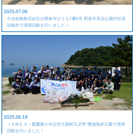
2025.07.06
今治造船株式会社が西条市ひうち7番6号 西条市高須公園付近高
須海岸で清掃活動を行いました！
2025.06.19
ＪＳＭＥＡ－愛媛隊が今治市大西町九王甲 鴨池海岸公園で清掃
活動を行いました！