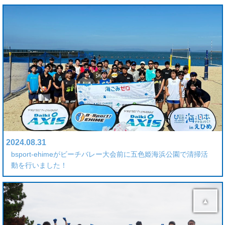
2024.08.31
bsport-ehimeがビーチバレー大会前に五色姫海浜公園で清掃活
動を行いました！
▲