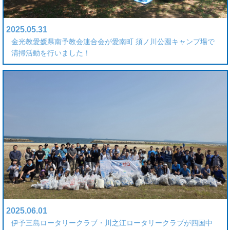
2025.05.31
金光教愛媛県南予教会連合会が愛南町 須ノ川公園キャンプ場で
清掃活動を行いました！
2025.06.01
伊予三島ロータリークラブ・川之江ロータリークラブが四国中