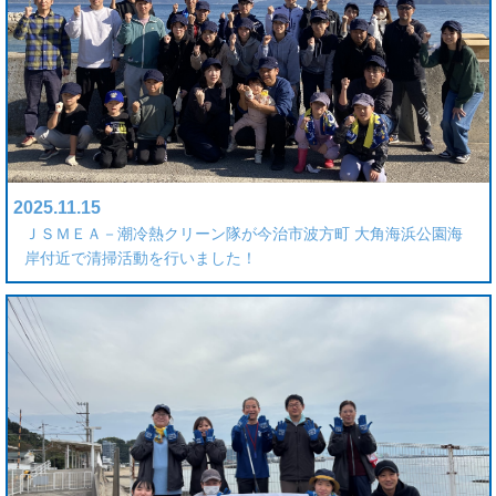
2025.11.15
ＪＳＭＥＡ－潮冷熱クリーン隊が今治市波方町 大角海浜公園海
岸付近で清掃活動を行いました！