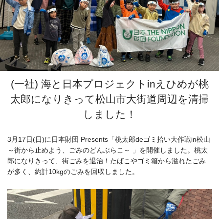
(一社) 海と日本プロジェクトinえひめが桃
太郎になりきって松山市大街道周辺を清掃
しました！
3月17日(日)に日本財団 Presents「桃太郎deゴミ拾い大作戦in松山
～街から止めよう、ごみのどんぶらこ～ 」を開催しました。桃太
郎になりきって、街ごみを退治！たばこやゴミ箱から溢れたごみ
が多く、約計10kgのごみを回収しました。