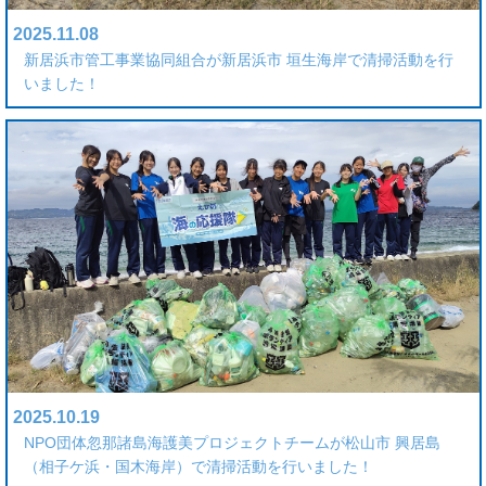
2025.11.08
新居浜市管工事業協同組合が新居浜市 垣生海岸で清掃活動を行
いました！
2025.10.19
NPO団体忽那諸島海護美プロジェクトチームが松山市 興居島
（相子ケ浜・国木海岸）で清掃活動を行いました！