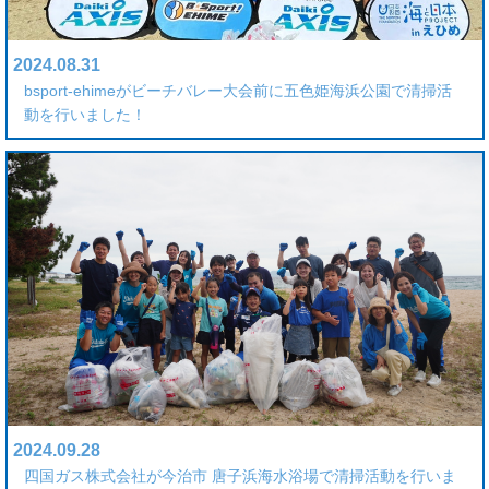
2024.08.31
bsport-ehimeがビーチバレー大会前に五色姫海浜公園で清掃活
動を行いました！
2024.09.28
四国ガス株式会社が今治市 唐子浜海水浴場で清掃活動を行いま