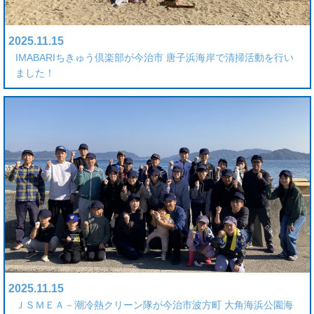
2025.11.15
IMABARIちきゅう倶楽部が今治市 唐子浜海岸で清掃活動を行い
ました！
2025.11.15
ＪＳＭＥＡ－潮冷熱クリーン隊が今治市波方町 大角海浜公園海