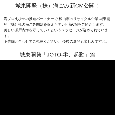
城東開発（株）海ごみ新CM公開！
海プロえひめの推進パートナーで 松山市のリサイクル企業 城東開
発（株）様の海ごみ問題を訴えたテレビ新CMをご紹介します。
美しい瀬戸内海を守っていくというメッセージが込められていま
す。
予告編と合わせてご視聴ください。 今後の展開も楽しみですね。
城東開発「JOTO-零、起動」篇