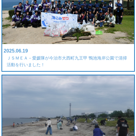
2025.06.19
ＪＳＭＥＡ－愛媛隊が今治市大西町九王甲 鴨池海岸公園で清掃
活動を行いました！