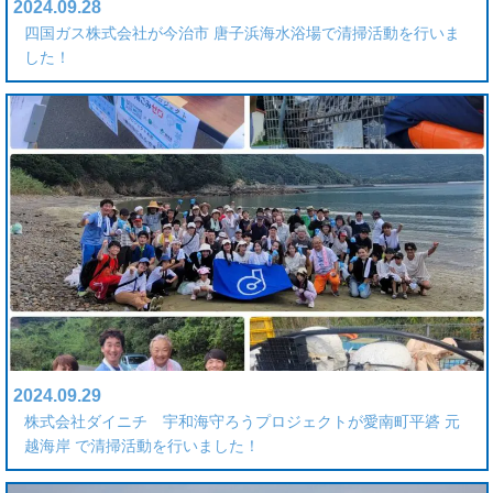
2024.09.28
四国ガス株式会社が今治市 唐子浜海水浴場で清掃活動を行いま
した！
2024.09.29
株式会社ダイニチ 宇和海守ろうプロジェクトが愛南町平碆 元
越海岸 で清掃活動を行いました！