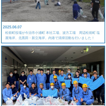
2025.06.07
松前町役場が今治市小浦町 本社工場、波方工場 周辺松前町 塩
屋海岸、北黒田・新立海岸、内港で清掃活動を行いました！