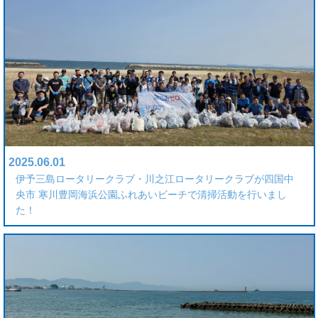
2025.06.01
伊予三島ロータリークラブ・川之江ロータリークラブが四国中
央市 寒川豊岡海浜公園ふれあいビーチで清掃活動を行いまし
た！