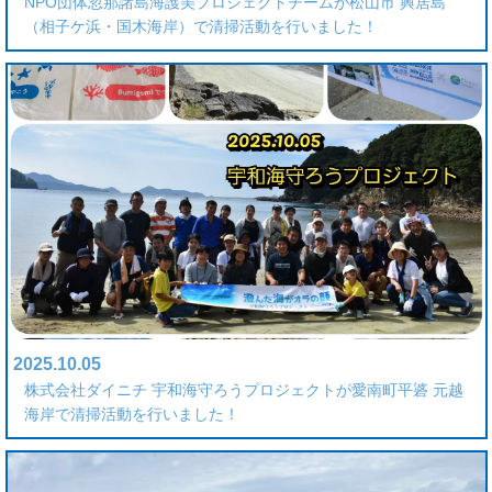
NPO団体忽那諸島海護美プロジェクトチームが松山市 興居島
（相子ケ浜・国木海岸）で清掃活動を行いました！
2025.10.05
株式会社ダイニチ 宇和海守ろうプロジェクトが愛南町平碆 元越
海岸で清掃活動を行いました！