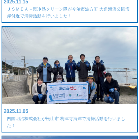
2025.11.15
ＪＳＭＥＡ－潮冷熱クリーン隊が今治市波方町 大角海浜公園海
岸付近で清掃活動を行いました！
2025.11.05
四国明治株式会社が松山市 梅津寺海岸で清掃活動を行いまし
た！