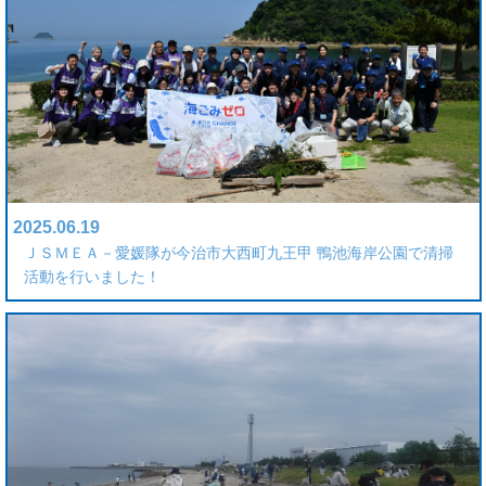
2025.06.19
ＪＳＭＥＡ－愛媛隊が今治市大西町九王甲 鴨池海岸公園で清掃
活動を行いました！