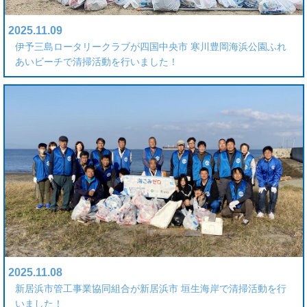
2025.11.09
伊予三島ロータリークラブが四国中央市 寒川豊岡海浜公園ふれ
あいビーチで清掃活動を行いました！
2025.11.08
新居浜市管工事業協同組合が新居浜市 垣生海岸で清掃活動を行
いました！