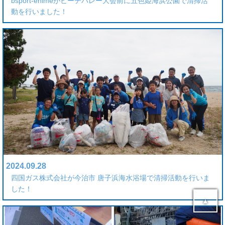
bsport-ehimeがビーチバレー大会前に五色姫海浜公園で清掃活
動を行いました！
2024.09.28
四国ガス株式会社が今治市 唐子浜海水浴場で清掃活動を行いま
した！
▲