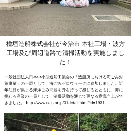
檜垣造船株式会社が今治市 本社工場・波方
工場及び周辺道路で清掃活動を実施しまし
た！
一般社団法人日本中小型造船工業会の「造船所における海ごみ対
策事業」の一環として、海ごみゼロウィークに参加しました。近
年注目が集まる海洋ごみ問題を身を持って感じるとともに、海に
携わる産業の一員として、清掃活動を通じて更なる意識向上がで
きました。 http://www.cajs.or.jp/01detail.html?id=1931