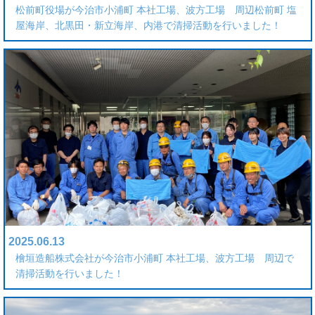
松前町役場が今治市小浦町 本社工場、波方工場 周辺松前町 塩
屋海岸、北黒田・新立海岸、内港で清掃活動を行いました！
2025.06.13
檜垣造船株式会社が今治市小浦町 本社工場、波方工場 周辺で
清掃活動を行いました！