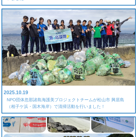
2025.10.19
NPO団体忽那諸島海護美プロジェクトチームが松山市 興居島
（相子ケ浜・国木海岸）で清掃活動を行いました！