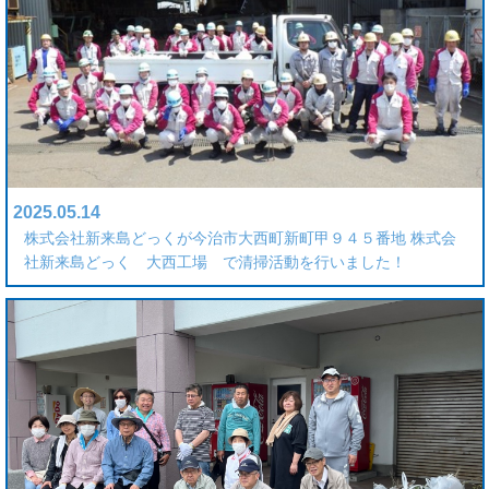
2025.05.14
株式会社新来島どっくが今治市大西町新町甲９４５番地 株式会
社新来島どっく 大西工場 で清掃活動を行いました！