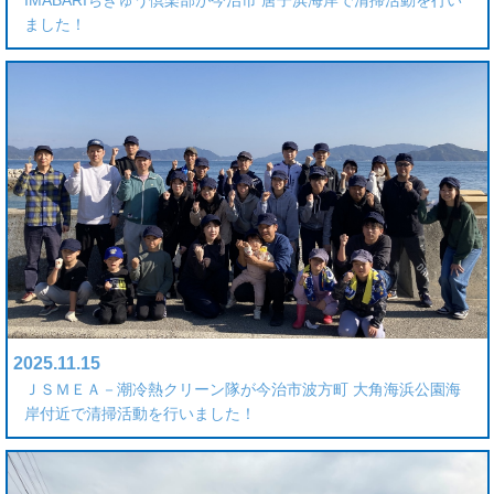
ました！
2025.11.15
ＪＳＭＥＡ－潮冷熱クリーン隊が今治市波方町 大角海浜公園海
岸付近で清掃活動を行いました！