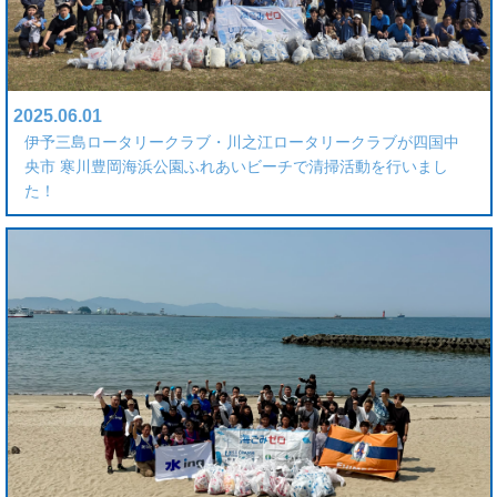
2025.06.01
伊予三島ロータリークラブ・川之江ロータリークラブが四国中
央市 寒川豊岡海浜公園ふれあいビーチで清掃活動を行いまし
た！