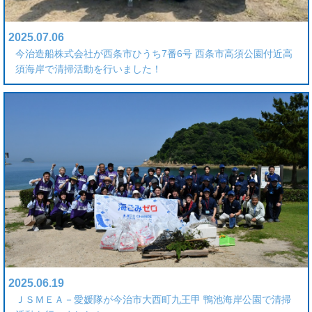
2025.07.06
今治造船株式会社が西条市ひうち7番6号 西条市高須公園付近高
須海岸で清掃活動を行いました！
2025.06.19
ＪＳＭＥＡ－愛媛隊が今治市大西町九王甲 鴨池海岸公園で清掃