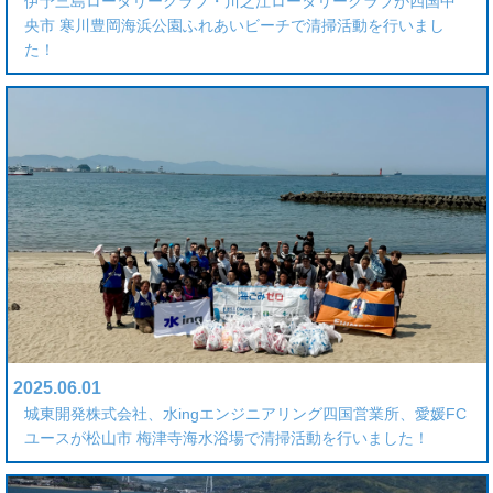
伊予三島ロータリークラブ・川之江ロータリークラブが四国中
央市 寒川豊岡海浜公園ふれあいビーチで清掃活動を行いまし
た！
2025.06.01
城東開発株式会社、水ingエンジニアリング四国営業所、愛媛FC
ユースが松山市 梅津寺海水浴場で清掃活動を行いました！