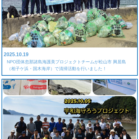
2025.10.19
NPO団体忽那諸島海護美プロジェクトチームが松山市 興居島
（相子ケ浜・国木海岸）で清掃活動を行いました！