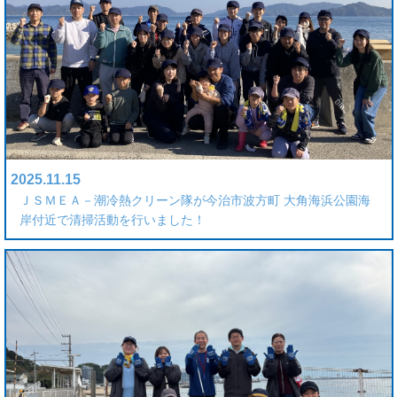
2025.11.15
ＪＳＭＥＡ－潮冷熱クリーン隊が今治市波方町 大角海浜公園海
岸付近で清掃活動を行いました！