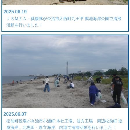
2025.06.19
ＪＳＭＥＡ－愛媛隊が今治市大西町九王甲 鴨池海岸公園で清掃
活動を行いました！
2025.06.07
松前町役場が今治市小浦町 本社工場、波方工場 周辺松前町 塩
屋海岸、北黒田・新立海岸、内港で清掃活動を行いました！