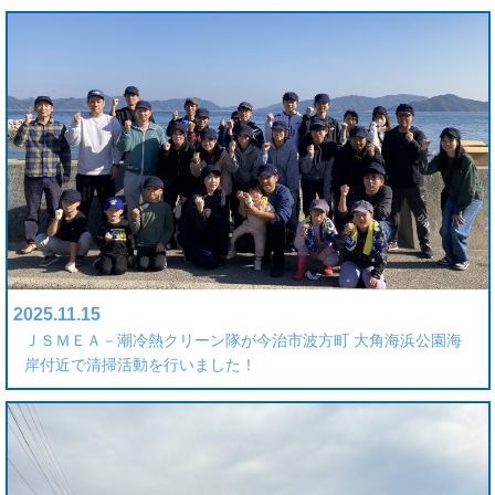
2025.11.15
ＪＳＭＥＡ－潮冷熱クリーン隊が今治市波方町 大角海浜公園海
岸付近で清掃活動を行いました！