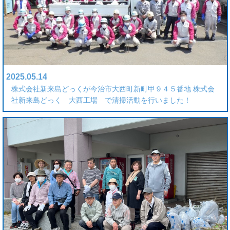
2025.05.14
株式会社新来島どっくが今治市大西町新町甲９４５番地 株式会
社新来島どっく 大西工場 で清掃活動を行いました！