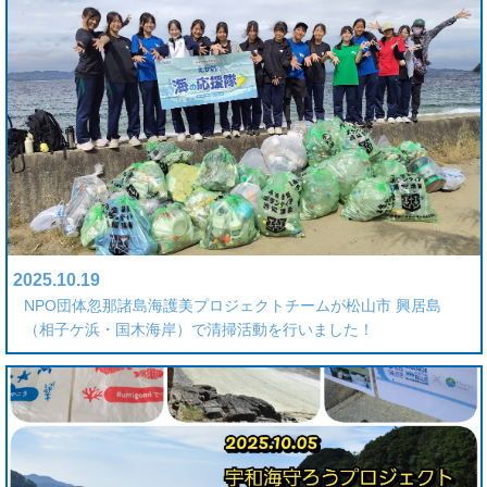
2025.10.19
NPO団体忽那諸島海護美プロジェクトチームが松山市 興居島
（相子ケ浜・国木海岸）で清掃活動を行いました！