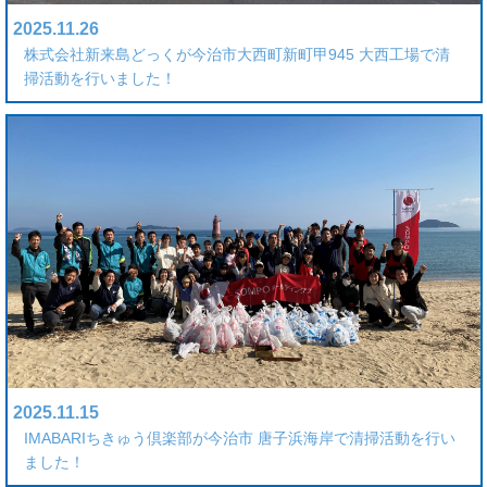
2025.11.26
株式会社新来島どっくが今治市大西町新町甲945 大西工場で清
掃活動を行いました！
2025.11.15
IMABARIちきゅう倶楽部が今治市 唐子浜海岸で清掃活動を行い
ました！