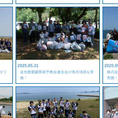
2025.05.31
2025.0
タリ
金光教愛媛県南予教会連合会が海岸清掃を実
株式会
施！
実施！