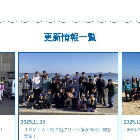
更新情報一覧
2025.11.15
2025.1
！
ＪＳＭＥＡ－潮冷熱クリーン隊が海岸活動を
IMA
実施！