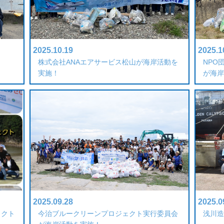
2025.10.19
2025.1
株式会社ANAエアサービス松山が海岸活動を
NPO
実施！
が海岸
2025.09.28
2025.0
ェクト
今治ブルークリーンプロジェクト実行委員会
浅川造