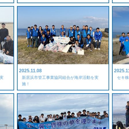
2025.11.08
2025.1
実
新居浜市管工事業協同組合が海岸活動を実
セキ株
施！