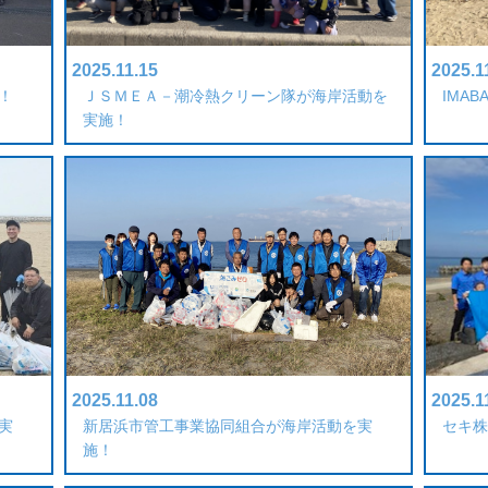
2025.11.15
2025.1
！
ＪＳＭＥＡ－潮冷熱クリーン隊が海岸活動を
IMA
実施！
2025.11.08
2025.1
実
新居浜市管工事業協同組合が海岸活動を実
セキ株
施！