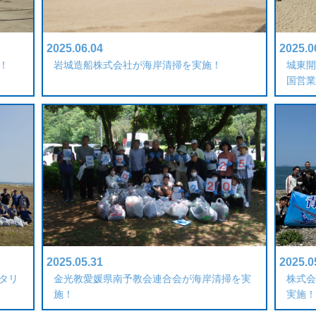
2025.06.04
2025.0
！
岩城造船株式会社が海岸清掃を実施！
城東開
国営業
2025.05.31
2025.0
タリ
金光教愛媛県南予教会連合会が海岸清掃を実
株式会
施！
実施！