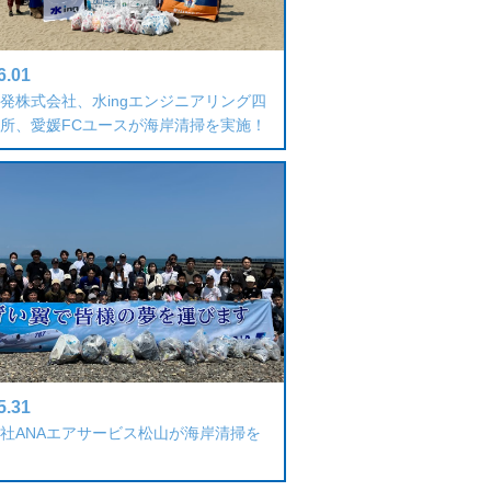
6.01
発株式会社、水ingエンジニアリング四
所、愛媛FCユースが海岸清掃を実施！
5.31
社ANAエアサービス松山が海岸清掃を