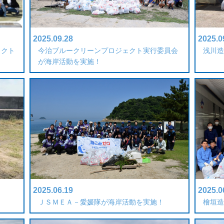
2025.09.28
2025.0
ェクト
今治ブルークリーンプロジェクト実行委員会
浅川造
が海岸活動を実施！
2025.06.19
2025.0
ＪＳＭＥＡ－愛媛隊が海岸活動を実施！
檜垣造